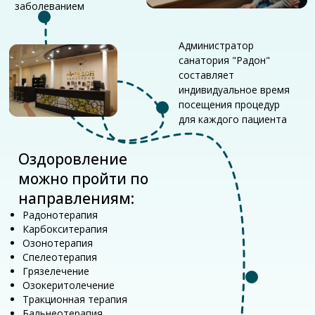
Грязелечение
Озокеритолечение
Тракционная терапия
Бальнеотерапия
Физиотерапия
Лечебный ручной массаж
ЛФК
Хамам, небольшой бассейн
Косметология
Спа-процедуры
В/м инъекции и в/в вливания
Забронировать