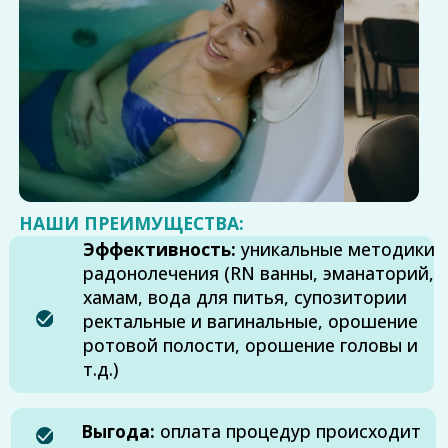
Эффективность:
уникальные методики
радонолечения (RN ванны, эманаторий,
хамам, вода для питья, супозитории
ректальные и вагинальные, орошение
ротовой полости, орошение головы и
т.д.)
Выгода:
оплата процедур происходит
ежедневно, что очень удобно
Время процедур:
все процедуры
можно пройти в течение 2-3 часов
Не требуется оформление санаторно-
курортной карты
Бесплатная
консультация с
врачом