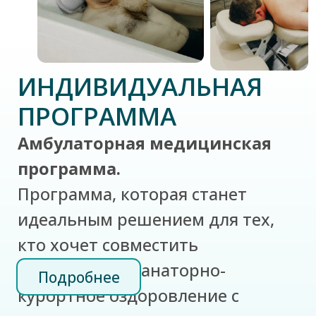
ИНДИВИДУАЛЬНАЯ
ПРОГРАММА
Амбулаторная медицинская
программа.
Программа, которая станет
идеальным решением для тех,
кто хочет совместить
полноценное санаторно-
Подробнее
курортное оздоровление с
привычным ритмом жизни и
работой. Такой формат
оздоровления не включает в себя
питание и проживание.