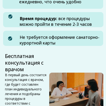
В первый день состоится
консультация с врачом,
где будет составлен
план индивидуального
лечения и подобраны
процедуры в
соответствии с
заболеванием
Администратор
санатория "Радон"
составляет
индивидуальное время
посещения процедур
для каждого пациента
Оздоровление
можно пройти по
направлениям:
Радонотерапия
Карбокситерапия
Озонотерапия
Спелеотерапия