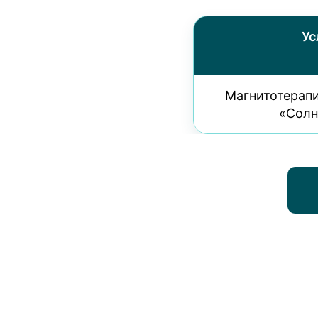
Ус
Магнитотерап
«Сол