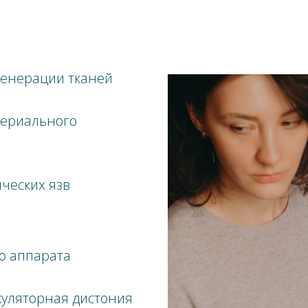
генерации тканей
териального
ческих язв
о аппарата
куляторная дистония