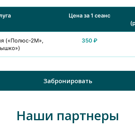
Забронировать
луга
Цена за 1 сеанс
(
ия («Полюс-2М»,
350 ₽
нышко»)
Наши партнеры