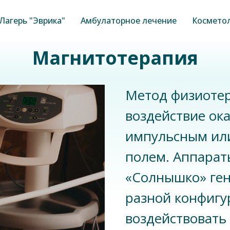
Лагерь "Эврика"
Амбулаторное лечение
Космето
Магнитотерапия
Метод физиотер
воздействие ок
импульсным ил
полем. Аппарат
«Солнышко» ге
разной конфигу
воздействовать