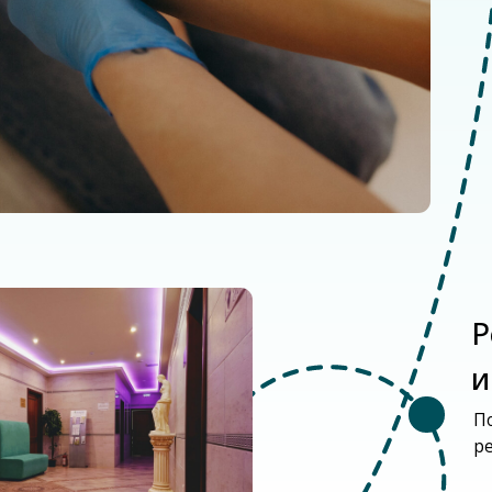
Результа
и выезд
Подводим итог
результаты.
е
и
о
я
.