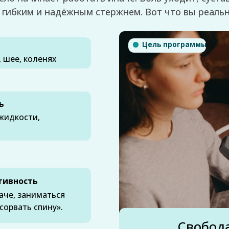
коленях
ти,
сть
аниматься
ь спину».
Свобода движен
звоночник и суставы»
одуманный медицинский комплекс
аж убирает спазмы, лазер запускает регенерацию хрящ