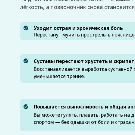
Перестанут мучить прострелы в пояснице, шее, 
Суставы перестают хрустеть и скрипеть
Восстанавливается выработка суставной жидкос
уменьшается трение.
Повышается выносливость и общая активно
Вы можете гулять, плавать, работать на даче, з
спортом — без одышки от боли и страха «сорват
Именно для этого была разработана программа
«Здоровые по
КАК ВСЕ ПРОЙДЕТ
Не отдельные процедуры, а пр
Где радоновые ванны снимают воспаление, масс