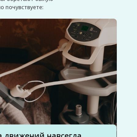
ий навсегда
а, а ЛФК закрепляет