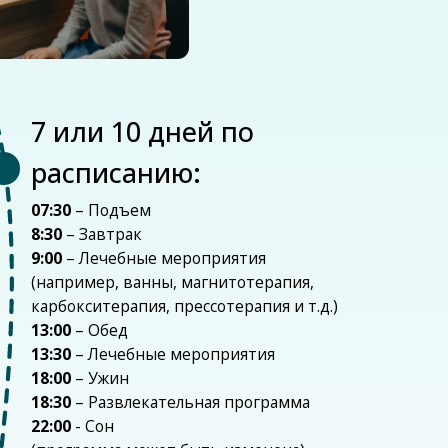
втрак
чебные мероприятия
р, ванны, магнитотерапия,
ерапия, прессотерапия и т.д.)
бед
ечебные мероприятия
жин
звлекательная программа
н
ма может быть изменена)