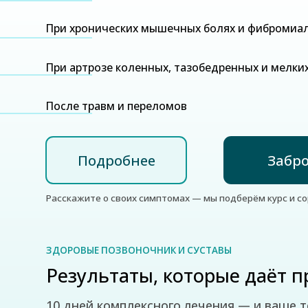
При артрозе коленных, тазобедренных и мелких суста
После травм и переломов
Подробнее
Заброниро
Расскажите о своих симптомах — мы подберём курс и сориентир
ЗДОРОВЫЕ ПОЗВОНОЧНИК И СУСТАВЫ
Результаты, которые даёт прог
10 дней комплексного лечения — и ваше тело н
лёгкость, а позвоночник снова становится гибк
Уходит острая и хроническая боль