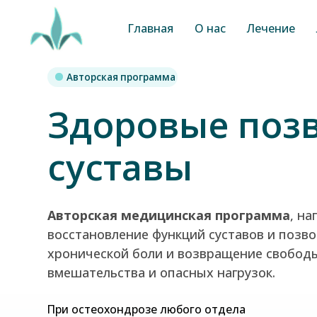
Главная
О нас
Лечение
Авторская программа
Здоровые позво
суставы
Авторская медицинская программа
, направл
восстановление функций суставов и позвоночни
хронической боли и возвращение свободы движ
вмешательства и опасных нагрузок.
При остеохондрозе любого отдела
При хронических мышечных болях и фибромиалгии