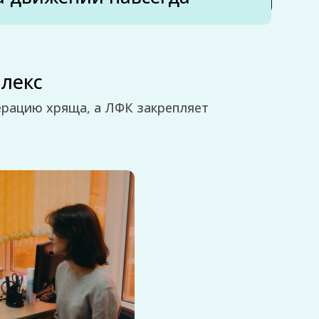
 10 дней по
исанию:
одъем