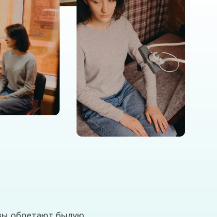
т былую
ете: