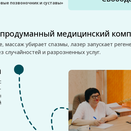
айностей и разрозненных услуг.
7 или
расп
07:30
– П