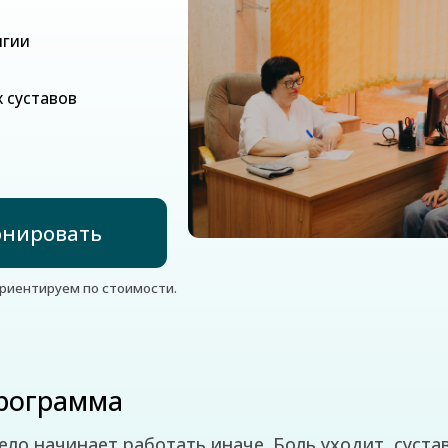
вов
вать
уем по стоимости.
рамма
ачинает работать иначе. Боль уходит, суставы обретаю
им и надёжным стержнем. Вот что вы реально почувству
Цель программы