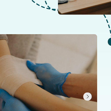
8:30
– За
9:00
– Ле
(наприме
карбоксит
13:00
– О
13:30
– Л
18:00
– У
18:30
– Ра
22:00
- Со
(програм