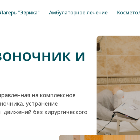
Лагерь "Эврика"
Амбулаторное лечение
Космето
ночник и
енная на комплексное
ка, устранение
ений без хирургического